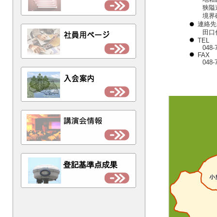
狭隘
境界
連絡先
田口
TEL
048-
FAX
048-