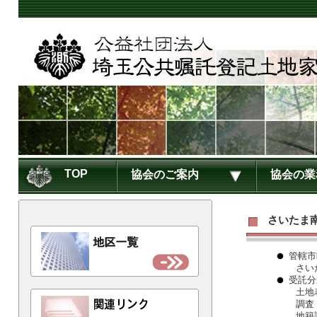
TOP
協会のご案内
協会の業
さいたま
管轄市
さい
受託分
土地
調査
地籍