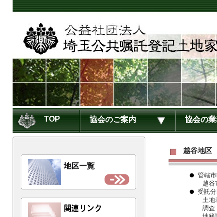
TOP
協会のご案内
協会の業
越谷地区
管轄市
越谷
受託分
土地
調査
地籍