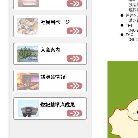
狭隘
境界
連絡先
清水
TEL
048-
FAX
048-