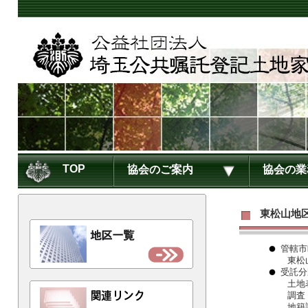
TOP
協会のご案内
協会の業
東松山地
管轄市
東松
受託分
土地
調査
地籍